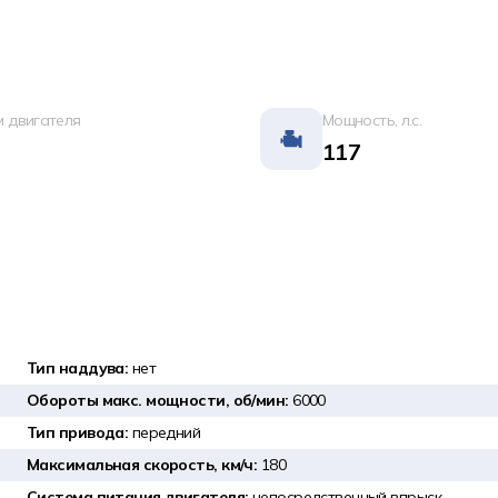
 двигателя
Мощность, л.с.
117
Тип наддува:
нет
Обороты макс. мощности, об/мин:
6000
Тип привода:
передний
Максимальная скорость, км/ч:
180
Система питания двигателя:
непосредственный впрыск