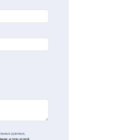
альных данных
,
иях и для целей,