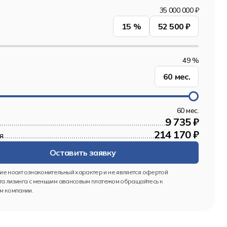
35 000 000 ₽
15
%
52 500 ₽
49 %
60
мес.
60 мес.
9 735 ₽
214 170 ₽
я
Оставить заявку
е носит ознакомительный характер и не является офертой
та лизинга с меньшим авансовым платежом обращайтесь к 
 компании.