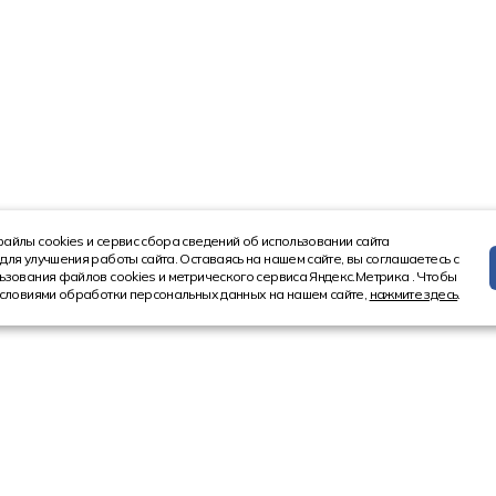
айлы cookies и сервис сбора сведений об использовании сайта
для улучшения работы сайта. Оставаясь на нашем сайте, вы соглашаетесь с
ьзования файлов cookies и метрического сервиса Яндекс.Метрика . Чтобы
условиями обработки персональных данных на нашем сайте,
нажмите здесь
.
Информация
Контакт
Новости
8 (4852) 5
Акции
8 (800) 10