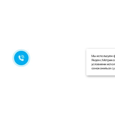
Мы используем ф
Яндекс.Метрика 
условиями испол
ознакомиться с 
Компания
Каталог
О компании
Техника с пробегом
Сотрудники
Автобусы