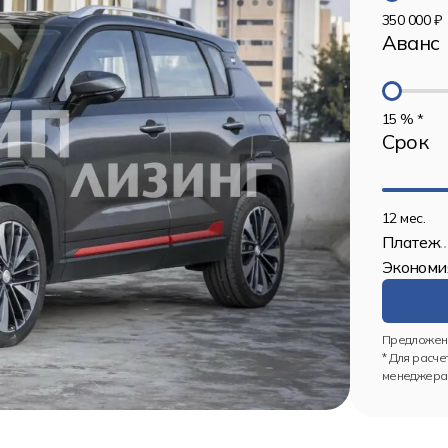
350 000 ₽
Аванс
15 % *
Срок
12 мес.
Платеж
Экономи
Предложени
* Для расче
менеджерам