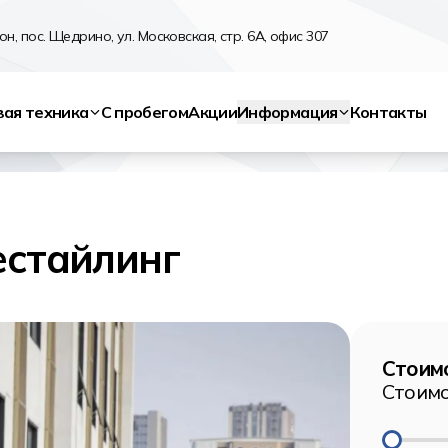
н, пос. Щедрино, ул. Московская, стр. 6А, офис 307
вая техника
С пробегом
Акции
Информация
Контакты
естайлинг
Стоимо
Стоимо