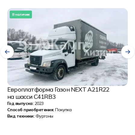
В наличии
Европлатформа Газон NEXT А21R22
на шасси С41RB3
Год выпуска:
2023
Способ приобретения:
Покупка
Вид техники:
Фургоны