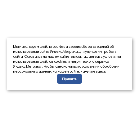
Мы используем файлы cookies и сервис сбора сведений об
использовании сайта Яндекс.Метрика для улучшения работы
сайта. Оставаясь на нашем сайте, вы соглашаетесь с условиями
использования файлов cookies и метрического сервиса
Яндекс.Метрика . Чтобы ознакомиться с условиями обработки
персональных данных на нашем сайте,
нажмите здесь
.
Принять
Компания
Каталог
О компании
Техника с пробегом
Сотрудники
Автобусы