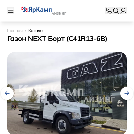
Главная
Каталог
Газoн NЕХТ Борт (С41R13-6В)