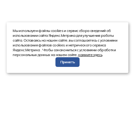
Мы используем файлы cookies и сервис сбора сведений об
использовании сайта Яндекс.Метрика для улучшения работы
сайта. Оставаясь на нашем сайте, вы соглашаетесь с условиями
использования файлов cookies и метрического сервиса
Яндекс.Метрика . Чтобы ознакомиться с условиями обработки
персональных данных на нашем сайте,
нажмите здесь
.
Принять
Компания
Каталог
О компании
Техника с пробегом
Сотрудники
Автобусы
Вакансии
Грузовая техника
Инвесторам
Коммерческие