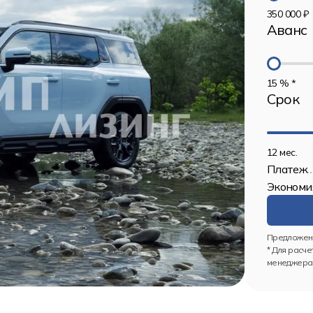
350 000 ₽
Аванс
15 % *
Срок
12 мес.
Платеж
Экономи
Предложени
* Для расче
менеджерам