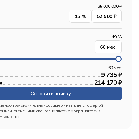
35 000 000 ₽
15
%
52 500 ₽
49 %
60
мес.
60 мес.
9 735 ₽
214 170 ₽
я
Оставить заявку
е носит ознакомительный характер и не является офертой
та лизинга с меньшим авансовым платежом обращайтесь к 
 компании.