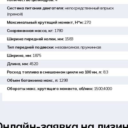
Система питания двигателя:
непосредственный впрыск
(прямой)
Максимальный крутящий момент, Н*м:
270
Снаряженная масса, кг:
1780
Ширина передней колеи, мм:
1583
Тип передней подвески:
независимая, пружинная
Ширина, мм:
1875
Длина, мм:
4520
Расход топлива в смешанном цикле на 100 км, л:
8.3
Объем багажника макс, л:
1298
Обороты макс. крутящего момента, об/мин:
1500;4000
Онлайн-заявка на лизин