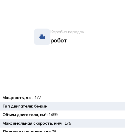
Коробка передач
робот
Мощность, л.с.:
177
Тип двигателя:
бензин
Объем двигателя, см³:
1499
Максимальная скорость, км/ч:
175
Диаметр цилиндра, мм:
76