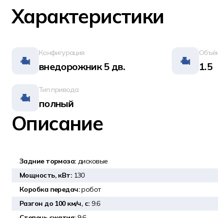
Характеристики
Конфигурация
Объём
внедорожник 5 дв.
1.5
Тип привода
полный
Описание
Задние тормоза:
дисковые
Мощность, кВт:
130
Коробка передач:
робот
Разгон до 100 км/ч, с:
9.6
Степень сжатия:
9.6