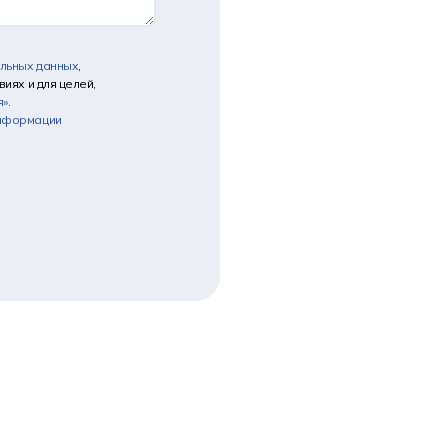
альных данных
,
иях и для целей,
я»
.
информации