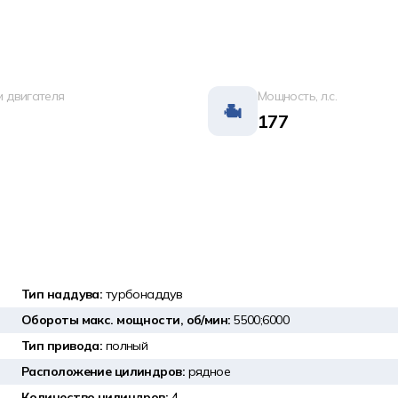
 двигателя
Мощность, л.с.
177
Тип наддува:
турбонаддув
Обороты макс. мощности, об/мин:
5500;6000
Тип привода:
полный
Расположение цилиндров:
рядное
Количество цилиндров:
4