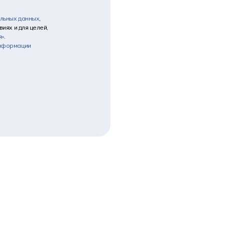
альных данных
,
иях и для целей,
я»
.
информации