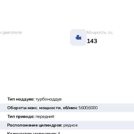
 двигателя
Мощность, л.с.
143
Тип наддува:
турбонаддув
Обороты макс. мощности, об/мин:
5600;6000
Тип привода:
передний
Расположение цилиндров:
рядное
Количество цилиндров:
4