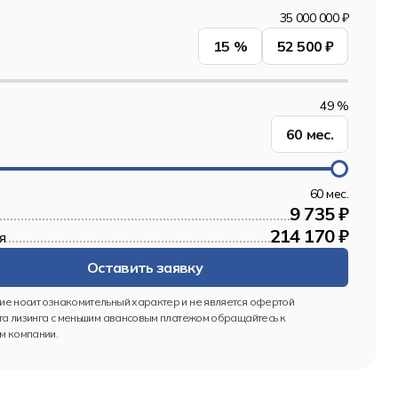
35 000 000 ₽
15
%
52 500 ₽
49 %
60
мес.
60 мес.
9 735 ₽
214 170 ₽
я
Оставить заявку
е носит ознакомительный характер и не является офертой
та лизинга с меньшим авансовым платежом обращайтесь к 
 компании.