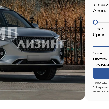
350 000 ₽
Аванс
15 % *
Срок
12 мес.
Платеж
Экономи
Предложени
* Для расче
менеджерам