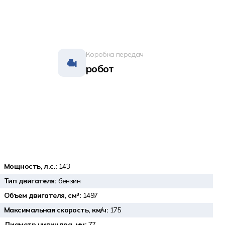
Коробка передач
робот
Мощность, л.с.:
143
Тип двигателя:
бензин
Объем двигателя, см³:
1497
Максимальная скорость, км/ч:
175
Диаметр цилиндра, мм:
77