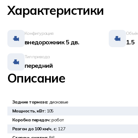
Характеристики
Конфигурация
Объём
внедорожник 5 дв.
1.5
Тип привода
передний
Описание
Задние тормоза:
дисковые
Мощность, кВт:
105
Коробка передач:
робот
Разгон до 100 км/ч, с:
12.7
Степень сжатия:
9.6