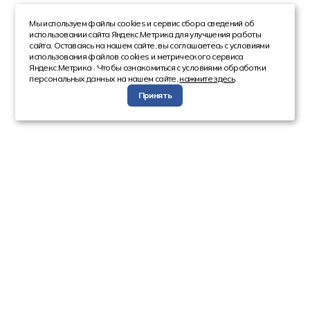
Мы используем файлы cookies и сервис сбора сведений об
использовании сайта Яндекс.Метрика для улучшения работы
сайта. Оставаясь на нашем сайте, вы соглашаетесь с условиями
использования файлов cookies и метрического сервиса
Яндекс.Метрика . Чтобы ознакомиться с условиями обработки
персональных данных на нашем сайте,
нажмите здесь
.
Принять
Компания
Каталог
О компании
Техника с пробегом
Сотрудники
Автобусы
Вакансии
Грузовая техника
Инвесторам
Коммерческие
Реквизиты
автомобили
Спецтехника