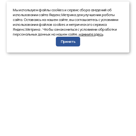
Мы используем файлы cookies и сервис сбора сведений об
использовании сайта Яндекс.Метрика для улучшения работы
сайта. Оставаясь на нашем сайте, вы соглашаетесь с условиями
использования файлов cookies и метрического сервиса
Яндекс.Метрика . Чтобы ознакомиться с условиями обработки
персональных данных на нашем сайте,
нажмите здесь
.
Принять
Компания
Каталог
О компании
Техника с пробегом
Сотрудники
Автобусы
Вакансии
Грузовая техника
Инвесторам
Коммерческие
Реквизиты
автомобили
Спецтехника