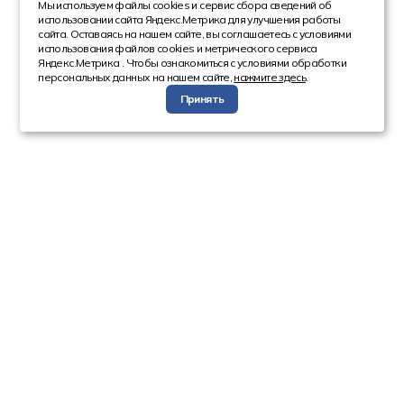
Мы используем файлы cookies и сервис сбора сведений об
использовании сайта Яндекс.Метрика для улучшения работы
сайта. Оставаясь на нашем сайте, вы соглашаетесь с условиями
использования файлов cookies и метрического сервиса
Яндекс.Метрика . Чтобы ознакомиться с условиями обработки
персональных данных на нашем сайте,
нажмите здесь
.
Принять
Компания
Каталог
О компании
Техника с пробегом
Сотрудники
Автобусы
Вакансии
Грузовая техника
Инвесторам
Коммерческие
Реквизиты
автомобили
Спецтехника
Информация