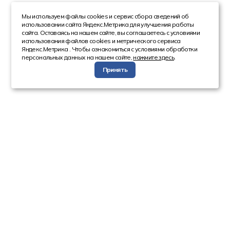
Мы используем файлы cookies и сервис сбора сведений об
использовании сайта Яндекс.Метрика для улучшения работы
сайта. Оставаясь на нашем сайте, вы соглашаетесь с условиями
использования файлов cookies и метрического сервиса
Яндекс.Метрика . Чтобы ознакомиться с условиями обработки
персональных данных на нашем сайте,
нажмите здесь
.
Принять
Компания
Каталог
О компании
Техника с пробегом
Сотрудники
Автобусы
Вакансии
Грузовая техника
Инвесторам
Коммерческие
Реквизиты
автомобили
Спецтехника