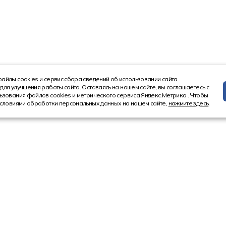
айлы cookies и сервис сбора сведений об использовании сайта
для улучшения работы сайта. Оставаясь на нашем сайте, вы соглашаетесь с
ьзования файлов cookies и метрического сервиса Яндекс.Метрика . Чтобы
условиями обработки персональных данных на нашем сайте,
нажмите здесь
.
Информация
Контакт
Новости
8 (4852) 5
Акции
8 (800) 10
Статьи
Ярославл
150521, Ярос
Ярославский