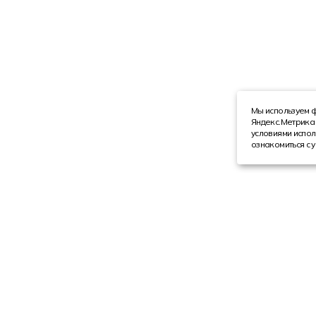
Мы используем ф
Яндекс.Метрика 
условиями испол
ознакомиться с 
Компания
Каталог
О компании
Техника с пробегом
Сотрудники
Автобусы
Вакансии
Грузовая техника
Инвесторам
Коммерческие автомобили
Реквизиты
Спецтехника