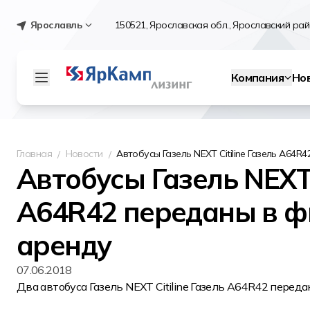
Ярославль
150521, Ярославская обл., Ярославский райо
Компания
Но
Главная
Новости
Автобусы Газель NEXT Citiline Газель А64
Автобусы Газель NEXT C
А64R42 переданы в 
аренду
07.06.2018
Два автобуса Газель NEXT Citiline Газель А64R42 перед