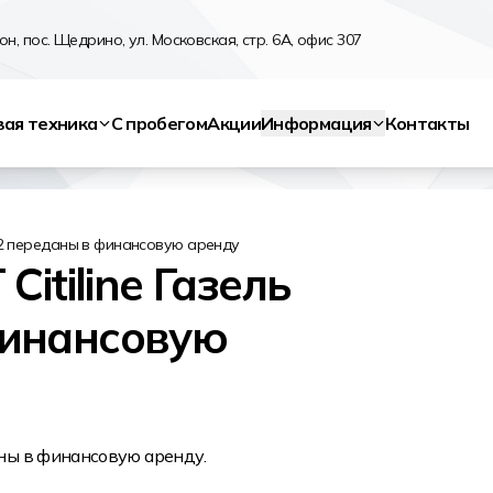
н, пос. Щедрино, ул. Московская, стр. 6А, офис 307
вая техника
С пробегом
Акции
Информация
Контакты
R42 переданы в финансовую аренду
itiline Газель
финансовую
аны в финансовую аренду.