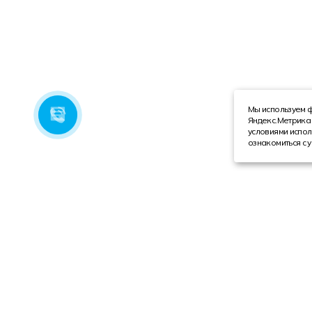
Мы используем ф
Яндекс.Метрика 
условиями испол
ознакомиться с 
Компания
Каталог
О компании
Техника с пробегом
Сотрудники
Автобусы
Вакансии
Грузовая техника
Инвесторам
Коммерческие автомобили
Реквизиты
Спецтехника