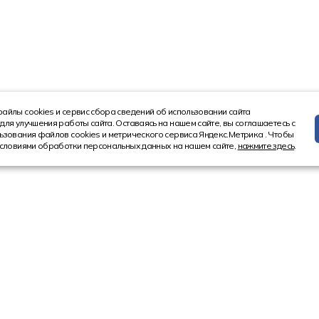
айлы cookies и сервис сбора сведений об использовании сайта
для улучшения работы сайта. Оставаясь на нашем сайте, вы соглашаетесь с
ьзования файлов cookies и метрического сервиса Яндекс.Метрика . Чтобы
условиями обработки персональных данных на нашем сайте,
нажмите здесь
.
Информация
Контакт
Новости
8 (4852) 5
Акции
8 (800) 10
Статьи
Ярославл
150521, Ярос
Ярославский