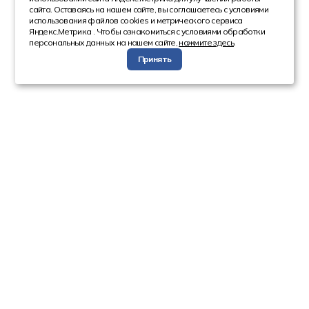
сайта. Оставаясь на нашем сайте, вы соглашаетесь с условиями
использования файлов cookies и метрического сервиса
Яндекс.Метрика . Чтобы ознакомиться с условиями обработки
персональных данных на нашем сайте,
нажмите здесь
.
Принять
Компания
Каталог
О компании
Техника с пробегом
Сотрудники
Автобусы
Вакансии
Грузовая техника
Инвесторам
Коммерческие
Реквизиты
автомобили
Спецтехника
Информация
Новости