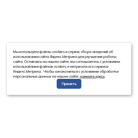
Мы используем файлы cookies и сервис сбора сведений об
использовании сайта Яндекс.Метрика для улучшения работы
сайта. Оставаясь на нашем сайте, вы соглашаетесь с условиями
использования файлов cookies и метрического сервиса
Яндекс.Метрика . Чтобы ознакомиться с условиями обработки
персональных данных на нашем сайте,
нажмите здесь
.
Принять
Компания
Каталог
О компании
Техника с пробегом
Сотрудники
Автобусы