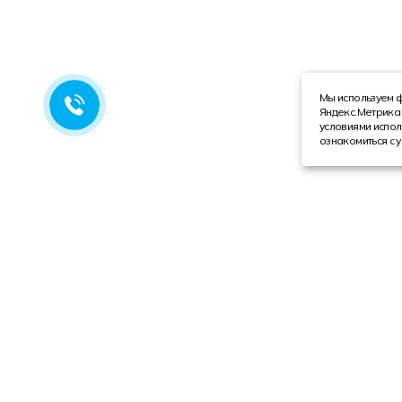
Мы используем ф
Яндекс.Метрика 
условиями испол
ознакомиться с 
Компания
Каталог
О компании
Техника с пробегом
Сотрудники
Автобусы
Вакансии
Грузовая техника
Инвесторам
Коммерческие автомобили
Реквизиты
Спецтехника
Обращаем Ваше вни
в соответствии со