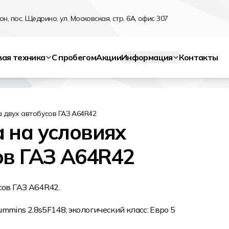
н, пос. Щедрино, ул. Московская, стр. 6А, офис 307
вая техника
С пробегом
Акции
Информация
Контакты
а двух автобусов ГАЗ А64R42
 на условиях
ов ГАЗ А64R42
сов ГАЗ А64R42.
mins 2.8s5F148; экологический класс: Евро 5