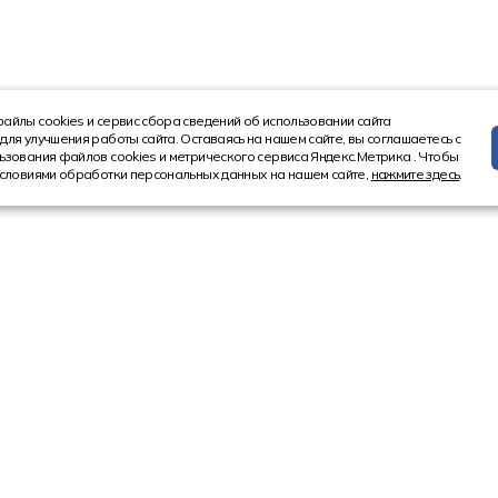
айлы cookies и сервис сбора сведений об использовании сайта
для улучшения работы сайта. Оставаясь на нашем сайте, вы соглашаетесь с
ьзования файлов cookies и метрического сервиса Яндекс.Метрика . Чтобы
условиями обработки персональных данных на нашем сайте,
нажмите здесь
.
Информация
Контакт
Новости
8 (4852) 5
Акции
8 (800) 10
Статьи
Ярославл
150521, Ярос
Ярославский
ул. Московска
мание на то, что вся информация, касающаяся лизинговых программ, носит 
 ст. 437 Гражданского кодекса Российской Федерации.