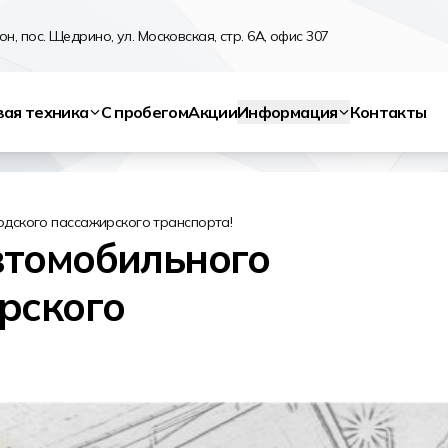
н, пос. Щедрино, ул. Московская, стр. 6А, офис 307
вая техника
С пробегом
Акции
Информация
Контакты
одского пассажирского транспорта!
втомобильного
рского