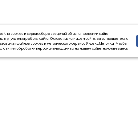
айлы cookies и сервис сбора сведений об использовании сайта
для улучшения работы сайта. Оставаясь на нашем сайте, вы соглашаетесь с
ьзования файлов cookies и метрического сервиса Яндекс.Метрика . Чтобы
условиями обработки персональных данных на нашем сайте,
нажмите здесь
.
Информация
Контакт
Новости
8 (4852) 5
Акции
8 (800) 10
Статьи
Ярославл
150521, Ярос
Ярославский
ул. Московска
мание на то, что вся информация, касающаяся лизинговых программ, носит 
 ст. 437 Гражданского кодекса Российской Федерации.