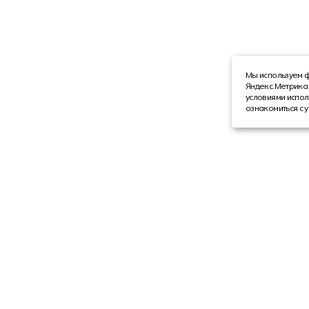
Мы используем ф
Яндекс.Метрика 
условиями испол
ознакомиться с 
Компания
Каталог
О компании
Техника с пробегом
Сотрудники
Автобусы
Вакансии
Грузовая техника
Инвесторам
Коммерческие автомобили
Реквизиты
Спецтехника
Обращаем Ваше вни
в соответствии со