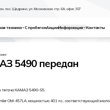
н, пос. Щедрино, ул. Московская, стр. 6А, офис 307
вая техника
С пробегом
Акции
Информация
Контакты
зинг
АЗ 5490 передан
о тягача КАМАЗ 5490-S5.
ler OM-457LA, мошностью 401 л.с., соответствующий эколо