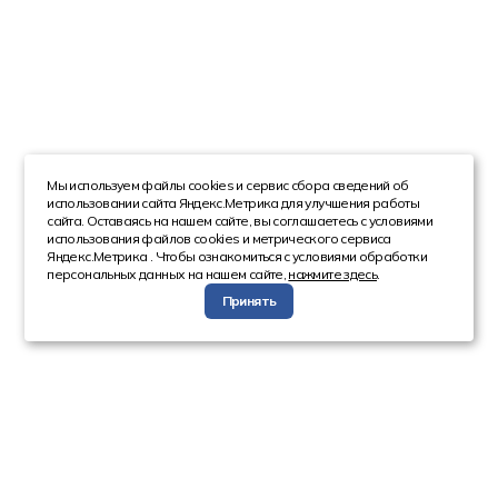
Мы используем файлы cookies и сервис сбора сведений об
использовании сайта Яндекс.Метрика для улучшения работы
сайта. Оставаясь на нашем сайте, вы соглашаетесь с условиями
использования файлов cookies и метрического сервиса
Яндекс.Метрика . Чтобы ознакомиться с условиями обработки
персональных данных на нашем сайте,
нажмите здесь
.
Принять
Компания
Каталог
О компании
Техника с пробегом
Сотрудники
Автобусы