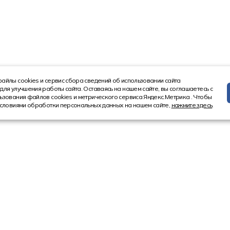
айлы cookies и сервис сбора сведений об использовании сайта
для улучшения работы сайта. Оставаясь на нашем сайте, вы соглашаетесь с
ьзования файлов cookies и метрического сервиса Яндекс.Метрика . Чтобы
условиями обработки персональных данных на нашем сайте,
нажмите здесь
.
Информация
Контакт
Новости
8 (4852) 5
Акции
8 (800) 10
Статьи
Ярославл
150521, Ярос
Ярославский