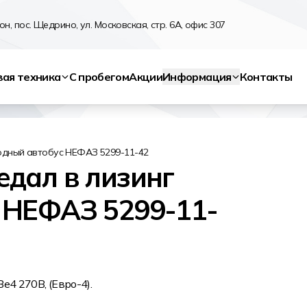
н, пос. Щедрино, ул. Московская, стр. 6А, офис 307
вая техника
С пробегом
Акции
Информация
Контакты
родный автобус НЕФАЗ 5299-11-42
дал в лизинг
 НЕФАЗ 5299-11-
4 270В, (Евро-4).