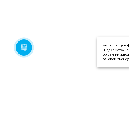
Мы используем ф
Яндекс.Метрика 
условиями испол
ознакомиться с 
Компания
Каталог
О компании
Техника с пробегом
Сотрудники
Автобусы
Вакансии
Грузовая техника
Инвесторам
Коммерческие автомобили
Реквизиты
Спецтехника