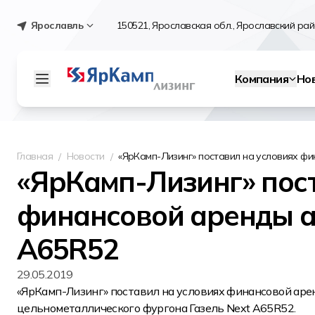
Ярославль
150521, Ярославская обл., Ярославский райо
Компания
Но
Главная
Новости
«ЯрКамп-Лизинг» поставил на условиях ф
«ЯрКамп-Лизинг» пост
финансовой аренды а
А65R52
29.05.2019
«ЯрКамп-Лизинг» поставил на условиях финансовой ар
цельнометаллического фургона Газель Next A65R52.