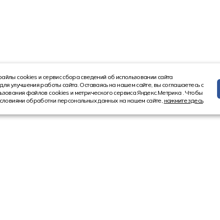
айлы cookies и сервис сбора сведений об использовании сайта
для улучшения работы сайта. Оставаясь на нашем сайте, вы соглашаетесь с
ьзования файлов cookies и метрического сервиса Яндекс.Метрика . Чтобы
условиями обработки персональных данных на нашем сайте,
нажмите здесь
.
Информация
Контакт
Новости
8 (4852) 5
Акции
8 (800) 10
Статьи
Ярославл
150521, Ярос
Ярославский