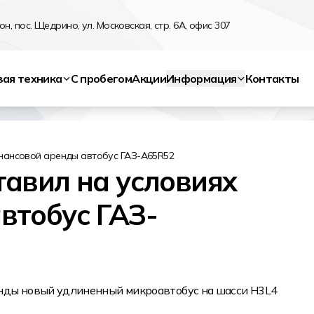
н, пос. Щедрино, ул. Московская, стр. 6А, офис 307
вая техника
С пробегом
Акции
Информация
Контакты
инансовой аренды автобус ГАЗ-А65R52
авил на условиях
втобус ГАЗ-
енды новый удлиненный микроавтобус на шасси H3L4