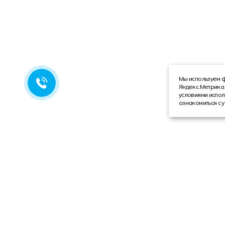
Мы используем ф
Яндекс.Метрика 
условиями испол
ознакомиться с 
Компания
Каталог
О компании
Техника с пробегом
Сотрудники
Автобусы
Вакансии
Грузовая техника
Инвесторам
Коммерческие автомобили
Реквизиты
Спецтехника