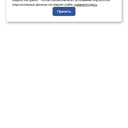
персональных данных на нашем сайте,
нажмите здесь
.
Принять
Компания
Каталог
О компании
Техника с пробегом
Сотрудники
Автобусы
Вакансии
Грузовая техника
Инвесторам
Коммерческие
Реквизиты
автомобили
Спецтехника
Информация
Новости
Акции
Статьи