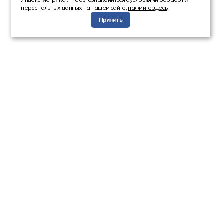
персональных данных на нашем сайте,
нажмите здесь
.
Принять
Компания
Каталог
О компании
Техника с пробегом
Сотрудники
Автобусы
Вакансии
Грузовая техника
Инвесторам
Коммерческие
Реквизиты
автомобили
Спецтехника
Информация
Новости
Акции
Статьи