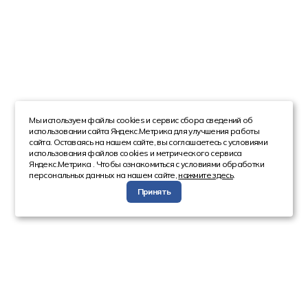
Мы используем файлы cookies и сервис сбора сведений об
использовании сайта Яндекс.Метрика для улучшения работы
сайта. Оставаясь на нашем сайте, вы соглашаетесь с условиями
использования файлов cookies и метрического сервиса
Яндекс.Метрика . Чтобы ознакомиться с условиями обработки
персональных данных на нашем сайте,
нажмите здесь
.
Принять
Компания
Каталог
О компании
Техника с пробегом