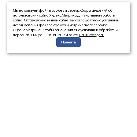
Мы используем файлы cookies и сервис сбора сведений об
использовании сайта Яндекс.Метрика для улучшения работы
сайта. Оставаясь на нашем сайте, вы соглашаетесь с условиями
использования файлов cookies и метрического сервиса
Яндекс.Метрика . Чтобы ознакомиться с условиями обработки
персональных данных на нашем сайте,
нажмите здесь
.
Принять
Компания
Каталог
О компании
Техника с пробегом
Сотрудники
Автобусы
Вакансии
Грузовая техника
Инвесторам
Коммерческие
Реквизиты
автомобили
Спецтехника