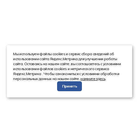
Мы используем файлы cookies и сервис сбора сведений об
использовании сайта Яндекс.Метрика для улучшения работы
сайта. Оставаясь на нашем сайте, вы соглашаетесь с условиями
использования файлов cookies и метрического сервиса
Яндекс.Метрика . Чтобы ознакомиться с условиями обработки
персональных данных на нашем сайте,
нажмите здесь
.
Принять
Компания
Каталог
О компании
Техника с пробегом