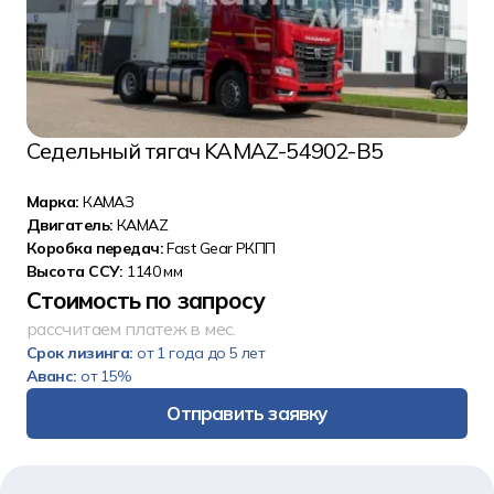
Седельный тягач KAMAZ-54902-B5
Марка:
КАМАЗ
Двигатель:
КАМАZ
Коробка передач:
Fast Gear РКПП
Высота ССУ:
1140 мм
Стоимость по запросу
рассчитаем платеж в мес.
Срок лизинга:
от 1 года до 5 лет
Аванс:
от 15%
Отправить заявку