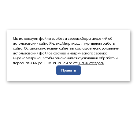
Мы используем файлы cookies и сервис сбора сведений об
использовании сайта Яндекс.Метрика для улучшения работы
сайта. Оставаясь на нашем сайте, вы соглашаетесь с условиями
использования файлов cookies и метрического сервиса
Яндекс.Метрика . Чтобы ознакомиться с условиями обработки
персональных данных на нашем сайте,
нажмите здесь
.
Принять
Компания
Каталог
О компании
Техника с пробегом
Сотрудники
Автобусы
Вакансии
Грузовая техника